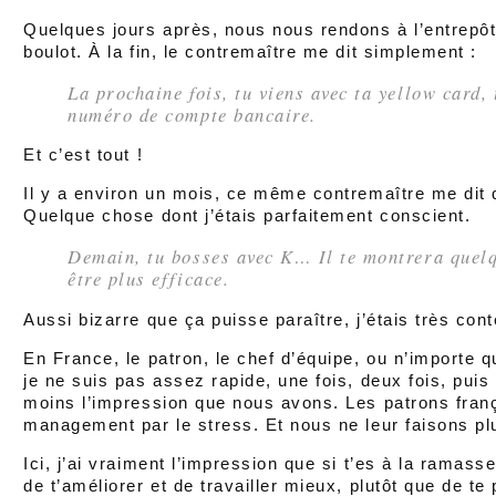
Quelques jours après, nous nous rendons à l’entrepôt
boulot. À la fin, le contremaître me dit simplement :
La prochaine fois, tu viens avec ta yellow card, 
numéro de compte bancaire.
Et c’est tout !
Il y a environ un mois, ce même contremaître me dit 
Quelque chose dont j’étais parfaitement conscient.
Demain, tu bosses avec K… Il te montrera quelqu
être plus efficace.
Aussi bizarre que ça puisse paraître, j’étais très cont
En France, le patron, le chef d’équipe, ou n’importe q
je ne suis pas assez rapide, une fois, deux fois, puis
moins l’impression que nous avons. Les patrons fran
management par le stress. Et nous ne leur faisons p
Ici, j’ai vraiment l’impression que si t’es à la ramas
de t’améliorer et de travailler mieux, plutôt que de t