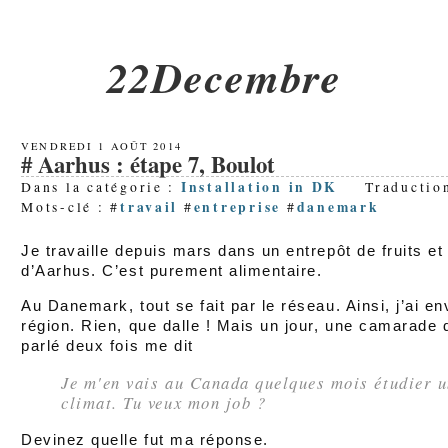
22Decembre
VENDREDI 1 AOÛT 2014
Aarhus : étape 7, Boulot
Installation in DK
Dans la catégorie :
Traduction
travail
entreprise
danemark
Mots-clé : #
#
#
Je travaille depuis mars dans un entrepôt de fruits et
d’Aarhus. C’est purement alimentaire.
Au Danemark, tout se fait par le réseau. Ainsi, j’ai 
région. Rien, que dalle ! Mais un jour, une camarade 
parlé deux fois me dit
Je m'en vais au Canada quelques mois étudier u
climat. Tu veux mon job ?
Devinez quelle fut ma réponse.