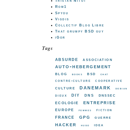
Tristan Nitot
Rom1
Spyou
Vigdis
Collectif Blog Libre
That grumpy BSD guy
iGor
Tags
absurde
association
auto-hebergement
blog
bsd
books
chat
contre-culture
cooperative
danemark
culture
debian
diy
dns
dnssec
dieux
entreprise
ecologie
europe
fiction
femmes
gpg
france
guerre
hacker
idea
hugo