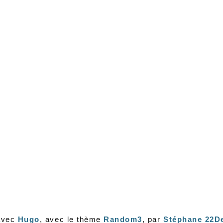
avec
Hugo
, avec le thème
Random3
, par
Stéphane 22D