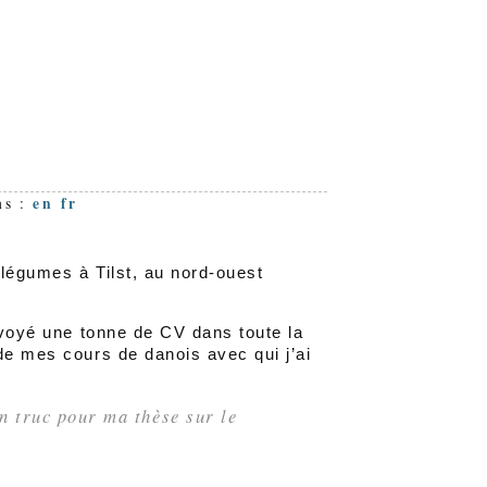
en
fr
s :
 légumes à Tilst, au nord-ouest
envoyé une tonne de CV dans toute la
de mes cours de danois avec qui j’ai
n truc pour ma thèse sur le