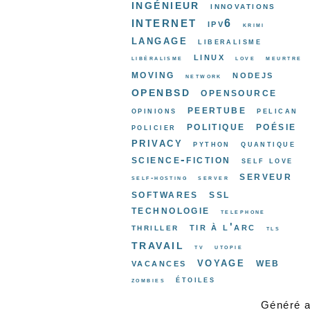
ingénieur
innovations
internet
ipv6
krimi
langage
liberalisme
linux
libéralisme
love
meurtre
moving
nodejs
network
openbsd
opensource
peertube
opinions
pelican
politique
poésie
policier
privacy
python
quantique
science-fiction
self love
serveur
self-hosting
server
softwares
ssl
technologie
telephone
tir à l'arc
thriller
tls
travail
tv
utopie
voyage
web
vacances
étoiles
zombies
Généré 