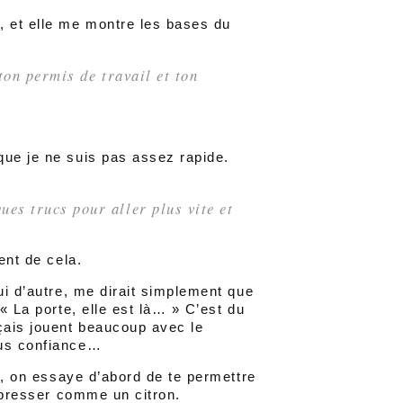
, et elle me montre les bases du
ton permis de travail et ton
que je ne suis pas assez rapide.
es trucs pour aller plus vite et
ent de cela.
ui d’autre, me dirait simplement que
 « La porte, elle est là… » C’est du
çais jouent beaucoup avec le
lus confiance…
se, on essaye d’abord de te permettre
e presser comme un citron.