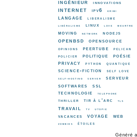
ingénieur
innovations
internet
ipv6
krimi
langage
liberalisme
linux
libéralisme
love
meurtre
moving
nodejs
network
openbsd
opensource
peertube
opinions
pelican
politique
poésie
policier
privacy
python
quantique
science-fiction
self love
serveur
self-hosting
server
softwares
ssl
technologie
telephone
tir à l'arc
thriller
tls
travail
tv
utopie
voyage
web
vacances
étoiles
zombies
Généré 