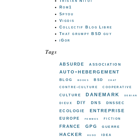
Tristan Nitot
Rom1
Spyou
Vigdis
Collectif Blog Libre
That grumpy BSD guy
iGor
Tags
absurde
association
auto-hebergement
blog
bsd
books
chat
contre-culture
cooperative
danemark
culture
debian
diy
dns
dnssec
dieux
entreprise
ecologie
europe
fiction
femmes
gpg
france
guerre
hacker
idea
hugo