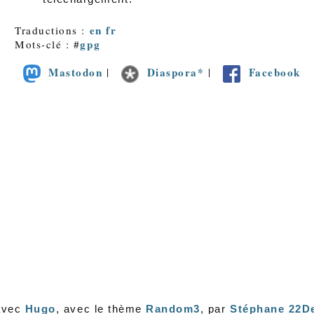
en
fr
Traductions :
gpg
Mots-clé : #
Mastodon
Diaspora*
Facebook
|
|
avec
Hugo
, avec le thème
Random3
, par
Stéphane 22D