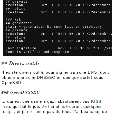
## private

creation:       Oct  1 16:05:19 2017 K22decembre.e
## retire

creation:       Oct  1 16:01:56 2017 K22decembre.e
### ksk

## generated

stat: *.generated: No such file or directory

## private

creation:       Oct  1 16:01:56 2017 K22decembre.e
## retire

creation:       Oct  1 16:01:56 2017 K22decembre.e
Last signature:         Nov  1 05:30:01 2017 /var/
Divers outils
Il existe divers outils pour signer sa zone DNS (donc
obtenir une zone DNSSEC en quelque sorte) sous
OpenBSD:
OpenDNSSEC
… qui est une usine à gaz, absolument pas
KISS
,
mais qui fait le job. Je l’ai utilisé durant quelques
temps, et je ne l’aime pas du tout. J’ai beaucoup de