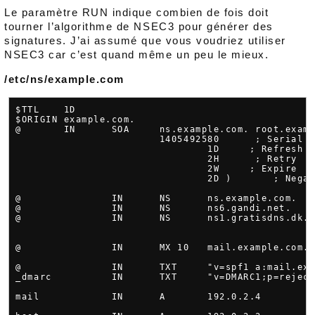
Le paramètre RUN indique combien de fois doit
tourner l’algorithme de NSEC3 pour générer des
signatures. J’ai assumé que vous voudriez utiliser
NSEC3 car c’est quand même un peu le mieux.
/etc/ns/example.com
$TTL    1D

$ORIGIN example.com.

@       IN      SOA     ns.example.com. root.examp
                        1405492580      ; Serial

                                1D     ; Refresh

                                2H      ; Retry

                                2W     ; Expire

                                2D )       ; Negat
@               IN      NS      ns.example.com.

@               IN      NS      ns6.gandi.net.

@               IN      NS      ns1.gratisdns.dk.

@               IN      MX 10   mail.example.com.

@               IN      TXT     "v=spf1 a:mail.exa
_dmarc          IN      TXT     "v=DMARC1;p=reject
mail            IN      A       192.0.2.4
