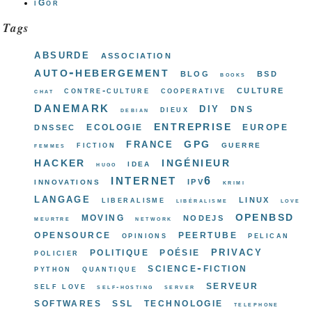
iGor
Tags
absurde
association
auto-hebergement
blog
bsd
books
culture
contre-culture
cooperative
chat
danemark
diy
dns
dieux
debian
entreprise
ecologie
europe
dnssec
gpg
france
guerre
fiction
femmes
hacker
ingénieur
idea
hugo
internet
ipv6
innovations
krimi
langage
linux
liberalisme
libéralisme
love
openbsd
moving
nodejs
meurtre
network
opensource
peertube
opinions
pelican
privacy
politique
poésie
policier
science-fiction
python
quantique
serveur
self love
self-hosting
server
softwares
ssl
technologie
telephone