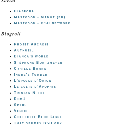
Social
Diaspora
Mastodon - Mamot (fr)
Mastodon - BSD.network
Blogroll
Projet Arcadie
Authueil
Bianca's world
Stéphane Bortzmeyer
Cyrille Borne
Indre's Tumblr
L'épaule d'Orion
Le culte d'Apophis
Tristan Nitot
Rom1
Spyou
Vigdis
Collectif Blog Libre
That grumpy BSD guy