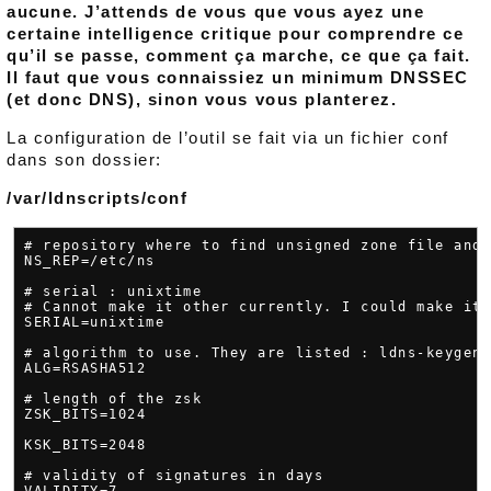
aucune. J’attends de vous que vous ayez une
certaine intelligence critique pour comprendre ce
qu’il se passe, comment ça marche, ce que ça fait.
Il faut que vous connaissiez un minimum DNSSEC
(et donc DNS), sinon vous vous planterez.
La configuration de l’outil se fait via un fichier conf
dans son dossier:
/var/ldnscripts/conf
# repository where to find unsigned zone file and 
NS_REP=/etc/ns

# serial : unixtime

# Cannot make it other currently. I could make it 
SERIAL=unixtime

# algorithm to use. They are listed : ldns-keygen 
ALG=RSASHA512

# length of the zsk

ZSK_BITS=1024

KSK_BITS=2048

# validity of signatures in days

VALIDITY=7
