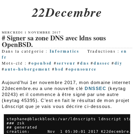
22Decembre
MERCREDI 1 NOVEMBRE 2017
Signer sa zone DNS avec ldns sous
OpenBSD.
Informatics
en
Dans la catégorie :
Traductions :
fr
openbsd
serveur
dns
dnssec
diy
Mots-clé : #
#
#
#
#
auto-hebergement
bsd
opensource
#
#
#
Aujourd’hui 1er novembre 2017, mon domaine internet
22decembre.eu a une nouvelle clé
DNSSEC
(keytag
20243) et il commence à être signé par une autre
(keytag 45395). C’est en fait le résultat de mon projet
Ldnscript que je vais vous décrire ci-dessous.
stephane@blackblock:/var/ldnscripts ldnscript stat
### zsk

## generated

creation:       Nov  1 05:30:01 2017 K22decembre.e