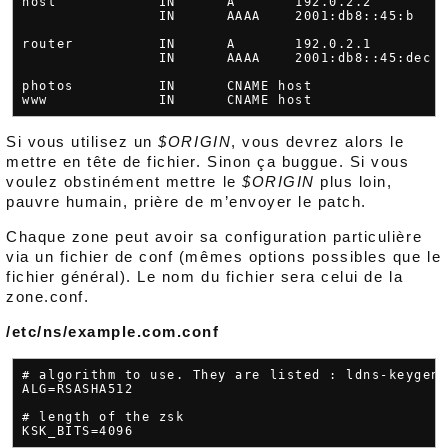
host            IN      A       192.0.2.2

                IN      AAAA    2001:db8::45:b

router          IN      A       192.0.2.1

                IN      AAAA    2001:db8::45:dec

photos          IN      CNAME host

Si vous utilisez un
$ORIGIN
, vous devrez alors le
mettre en tête de fichier. Sinon ça buggue. Si vous
voulez obstinément mettre le
$ORIGIN
plus loin,
pauvre humain, prière de m’envoyer le patch.
Chaque zone peut avoir sa configuration particulière
via un fichier de conf (mêmes options possibles que le
fichier général). Le nom du fichier sera celui de la
zone.conf.
/etc/ns/example.com.conf
# algorithm to use. They are listed : ldns-keygen 
ALG=RSASHA512

# length of the zsk
