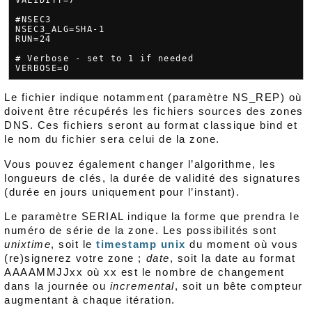
#NSEC3

NSEC3_ALG=SHA-1

RUN=24

# Verbose - set to 1 if needed

Le fichier indique notamment (paramètre NS_REP) où
doivent être récupérés les fichiers sources des zones
DNS. Ces fichiers seront au format classique bind et
le nom du fichier sera celui de la zone.
Vous pouvez également changer l’algorithme, les
longueurs de clés, la durée de validité des signatures
(durée en jours uniquement pour l’instant).
Le paramètre SERIAL indique la forme que prendra le
numéro de série de la zone. Les possibilités sont
unixtime
, soit le
timestamp unix
du moment où vous
(re)signerez votre zone ;
date
, soit la date au format
AAAAMMJJxx où xx est le nombre de changement
dans la journée ou
incremental
, soit un bête compteur
augmentant à chaque itération.