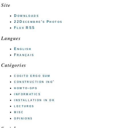
Site
Downloads
22Decembre's Photos
Flux RSS
Langues
English
Français
Catégories
cogito ergo sum
construction ing'
howto-gpg
informatics
installation in dk
lectures
misc
opinions