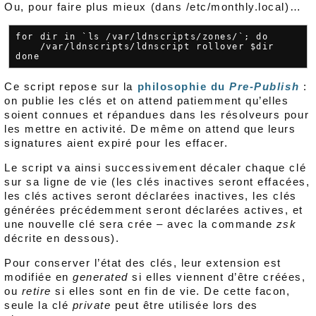
Ou, pour faire plus mieux (dans /etc/monthly.local)…
for dir in `ls /var/ldnscripts/zones/`; do

    /var/ldnscripts/ldnscript rollover $dir

Ce script repose sur la
philosophie du
Pre-Publish
:
on publie les clés et on attend patiemment qu’elles
soient connues et répandues dans les résolveurs pour
les mettre en activité. De même on attend que leurs
signatures aient expiré pour les effacer.
Le script va ainsi successivement décaler chaque clé
sur sa ligne de vie (les clés inactives seront effacées,
les clés actives seront déclarées inactives, les clés
générées précédemment seront déclarées actives, et
une nouvelle clé sera crée – avec la commande
zsk
décrite en dessous).
Pour conserver l’état des clés, leur extension est
modifiée en
generated
si elles viennent d’être créées,
ou
retire
si elles sont en fin de vie. De cette facon,
seule la clé
private
peut être utilisée lors des