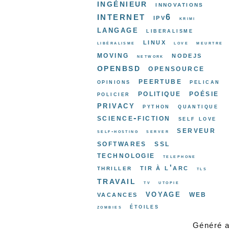
ingénieur
innovations
internet
ipv6
krimi
langage
liberalisme
linux
libéralisme
love
meurtre
moving
nodejs
network
openbsd
opensource
peertube
opinions
pelican
politique
poésie
policier
privacy
python
quantique
science-fiction
self love
serveur
self-hosting
server
softwares
ssl
technologie
telephone
tir à l'arc
thriller
tls
travail
tv
utopie
voyage
web
vacances
étoiles
zombies
Généré 