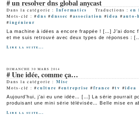
un resolver dns global anycast
Informatics
en
Dans la catégorie :
Traductions :
dns
dnssec
association
idea
auto-
Mots-clé : #
#
#
#
#
ingénieur
#
La machine à idées a encore frappée ! […] J’ai donc f
et me suis retrouvé avec deux types de réponses : […
Lire la suite...
DIMANCHE 30 MARS 2014
Une idée, comme ça…
Misc
Dans la catégorie :
culture
entreprise
france
tv
idea
Mots-clé : #
#
#
#
#
Aujourd’hui, j’ai eu une idée… […] La série pourrait po
produisant une mini série télévisée… Belle mise en a
Lire la suite...