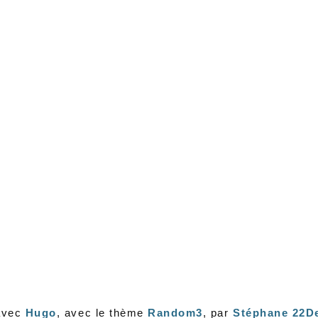
avec
Hugo
, avec le thème
Random3
, par
Stéphane 22D