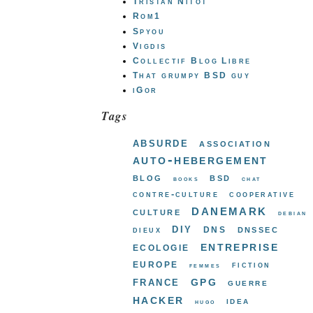
Tristan Nitot
Rom1
Spyou
Vigdis
Collectif Blog Libre
That grumpy BSD guy
iGor
Tags
absurde
association
auto-hebergement
blog
bsd
books
chat
contre-culture
cooperative
danemark
culture
debian
diy
dns
dnssec
dieux
entreprise
ecologie
europe
fiction
femmes
gpg
france
guerre
hacker
idea
hugo