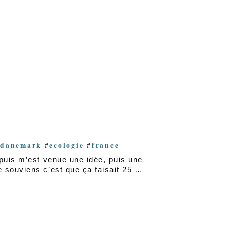
danemark
ecologie
france
#
#
#
 puis m’est venue une idée, puis une
 souviens c’est que ça faisait 25 …