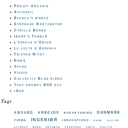
Projet Arcadie
Authueil
Bianca's world
Stéphane Bortzmeyer
Cyrille Borne
Indre's Tumblr
L'épaule d'Orion
Le culte d'Apophis
Tristan Nitot
Rom1
Spyou
Vigdis
Collectif Blog Libre
That grumpy BSD guy
iGor
Tags
danmark
absurd
arbejde
bueskydning
ingeniør
firma
innovations
krimi
kultur
kvinder
mord
openbsd
peertube
poesi
politik