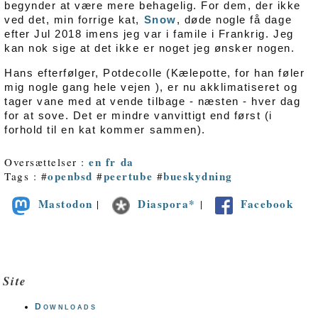
begynder at være mere behagelig. For dem, der ikke
ved det, min forrige kat,
Snow
, døde nogle få dage
efter Jul 2018 imens jeg var i famile i Frankrig. Jeg
kan nok sige at det ikke er noget jeg ønsker nogen.
Hans efterfølger, Potdecolle (Kælepotte, for han føler
mig nogle gang hele vejen ), er nu akklimatiseret og
tager vane med at vende tilbage - næsten - hver dag
for at sove. Det er mindre vanvittigt end først (i
forhold til en kat kommer sammen).
en
fr
da
Oversættelser :
openbsd
peertube
bueskydning
Tags : #
#
#
Mastodon
Diaspora*
Facebook
|
|
Site
Downloads