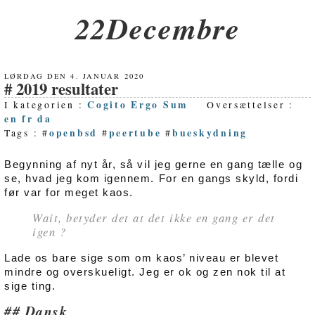
22Decembre
LØRDAG DEN 4. JANUAR 2020
2019 resultater
Cogito Ergo Sum
I kategorien :
Oversættelser :
en
fr
da
openbsd
peertube
bueskydning
Tags : #
#
#
Begynning af nyt år, så vil jeg gerne en gang tælle og
se, hvad jeg kom igennem. For en gangs skyld, fordi
før var for meget kaos.
Wait, betyder det at det ikke en gang er det
igen ?
Lade os bare sige som om kaos’ niveau er blevet
mindre og overskueligt. Jeg er ok og zen nok til at
sige ting.
Dansk