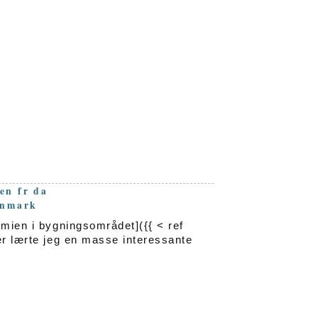
en
fr
da
anmark
omien i bygningsområdet]({{ < ref
er lærte jeg en masse interessante