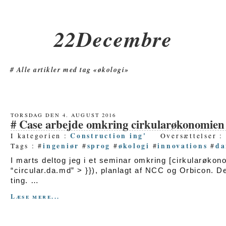
22Decembre
Alle artikler med tag «økologi»
TORSDAG DEN 4. AUGUST 2016
Case arbejde omkring cirkularøkonomien
Construction ing'
I kategorien :
Oversættelser :
ingeniør
sprog
økologi
innovations
d
Tags : #
#
#
#
#
I marts deltog jeg i et seminar omkring [cirkularøkon
“circular.da.md” > }}), planlagt af NCC og Orbicon. D
ting. …
Læse mere...