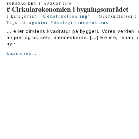
TORSDAG DEN 4. AUGUST 2016
Cirkularøkonomien i bygningsområdet
Construction ing'
I kategorien :
Oversættelser :
ingeniør
økologi
innovations
Tags : #
#
#
… eller cirklens kvadratur på byggeri. Vores verden, v
miljøet og os selv, menneskerne. […] Reuse, repair, 
nye …
Læse mere...