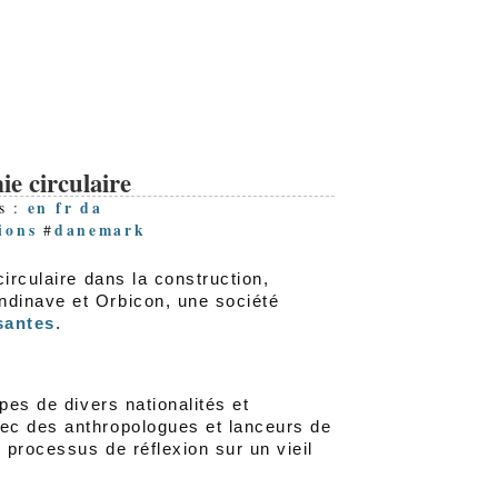
ie circulaire
en
fr
da
s :
ions
danemark
#
irculaire dans la construction,
ndinave et Orbicon, une société
santes
.
pes de divers nationalités et
ec des anthropologues et lanceurs de
 processus de réflexion sur un vieil