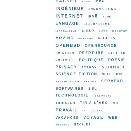
hacker
idea
hugo
ingénieur
innovations
internet
ipv6
krimi
langage
liberalisme
linux
libéralisme
love
meurtre
moving
nodejs
network
openbsd
opensource
peertube
opinions
pelican
politique
poésie
policier
privacy
python
quantique
science-fiction
self love
serveur
self-hosting
server
softwares
ssl
technologie
telephone
tir à l'arc
thriller
tls
travail
tv
utopie
voyage
web
vacances
étoiles
zombies