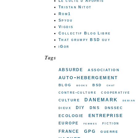
Le culte d'Apophis
Tristan Nitot
Rom1
Spyou
Vigdis
Collectif Blog Libre
That grumpy BSD guy
iGor
Tags
absurde
association
auto-hebergement
blog
bsd
books
chat
contre-culture
cooperative
danemark
culture
debian
diy
dns
dnssec
dieux
entreprise
ecologie
europe
fiction
femmes
gpg
france
guerre