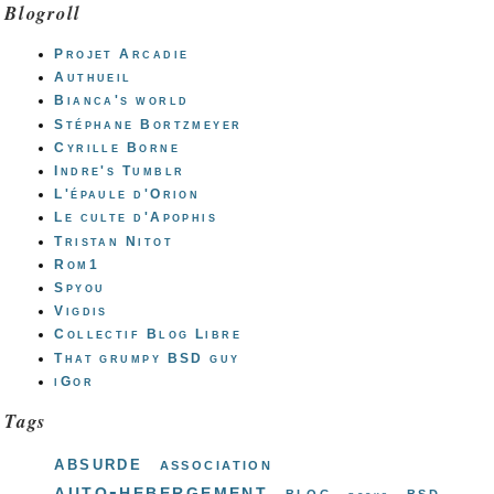
Blogroll
Projet Arcadie
Authueil
Bianca's world
Stéphane Bortzmeyer
Cyrille Borne
Indre's Tumblr
L'épaule d'Orion
Le culte d'Apophis
Tristan Nitot
Rom1
Spyou
Vigdis
Collectif Blog Libre
That grumpy BSD guy
iGor
Tags
absurde
association
auto-hebergement
blog
bsd