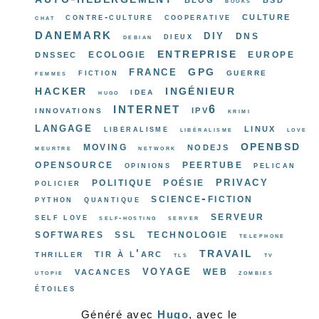
books
culture
contre-culture
cooperative
chat
danemark
diy
dns
dieux
debian
entreprise
ecologie
europe
dnssec
gpg
france
guerre
fiction
femmes
hacker
ingénieur
idea
hugo
internet
ipv6
innovations
krimi
langage
linux
liberalisme
libéralisme
love
openbsd
moving
nodejs
meurtre
network
opensource
peertube
opinions
pelican
privacy
politique
poésie
policier
science-fiction
python
quantique
serveur
self love
self-hosting
server
softwares
ssl
technologie
telephone
travail
tir à l'arc
thriller
tls
tv
voyage
web
vacances
utopie
zombies
étoiles
Généré avec
Hugo
, avec le