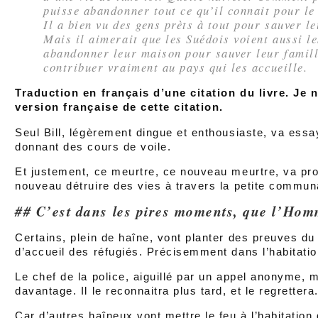
puisse abandonner tout ce qu’il connait pour le 
Il a bien vu des gens prèts à tout pour sauver l
Mais il aimerait que les Suédois voient aussi le
abandonner leur maison pour sauver leur famill
contribuer vraiment au pays qui les accueille.
Traduction en français d’une citation du livre. Je 
version française de cette citation.
Seul Bill, légèrement dingue et enthousiaste, va essa
donnant des cours de voile.
Et justement, ce meurtre, ce nouveau meurtre, va pr
nouveau détruire des vies à travers la petite commun
C’est dans les pires moments, que l’Homm
Certains, plein de haîne, vont planter des preuves du 
d’accueil des réfugiés. Précisemment dans l’habitati
Le chef de la police, aiguillé par un appel anonyme, 
davantage. Il le reconnaitra plus tard, et le regrettera
Car d’autres haîneux vont mettre le feu à l’habitatio