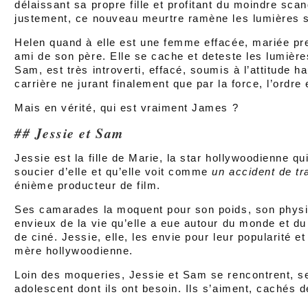
délaissant sa propre fille et profitant du moindre scan
justement, ce nouveau meurtre ramène les lumières su
Helen quand à elle est une femme effacée, mariée pr
ami de son père. Elle se cache et deteste les lumières
Sam, est très introverti, effacé, soumis à l’attitude h
carrière ne jurant finalement que par la force, l’ordre
Mais en vérité, qui est vraiment James ?
Jessie et Sam
Jessie est la fille de Marie, la star hollywoodienne qu
soucier d’elle et qu’elle voit comme
un accident de tr
énième producteur de film.
Ses camarades la moquent pour son poids, son physiq
envieux de la vie qu’elle a eue autour du monde et du f
de ciné. Jessie, elle, les envie pour leur popularité e
mère hollywoodienne.
Loin des moqueries, Jessie et Sam se rencontrent, se
adolescent dont ils ont besoin. Ils s’aiment, cachés de