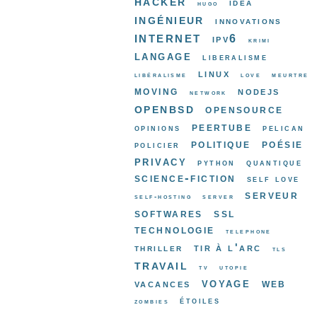
hacker
idea
hugo
ingénieur
innovations
internet
ipv6
krimi
langage
liberalisme
linux
libéralisme
love
meurtre
moving
nodejs
network
openbsd
opensource
peertube
opinions
pelican
politique
poésie
policier
privacy
python
quantique
science-fiction
self love
serveur
self-hosting
server
softwares
ssl
technologie
telephone
tir à l'arc
thriller
tls
travail
tv
utopie
voyage
web
vacances
étoiles
zombies