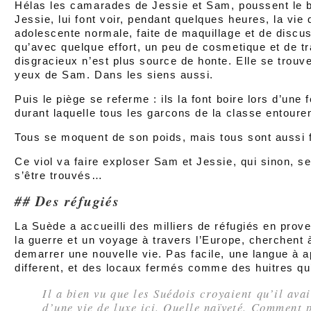
Hélas les camarades de Jessie et Sam, poussent le bo
Jessie, lui font voir, pendant quelques heures, la vie q
adolescente normale, faite de maquillage et de discuss
qu’avec quelque effort, un peu de cosmetique et de t
disgracieux n’est plus source de honte. Elle se trouv
yeux de Sam. Dans les siens aussi.
Puis le piège se referme : ils la font boire lors d’une 
durant laquelle tous les garcons de la classe entoure
Tous se moquent de son poids, mais tous sont aussi
Ce viol va faire exploser Sam et Jessie, qui sinon, s
s’être trouvés…
Des réfugiés
La Suède a accueilli des milliers de réfugiés en prov
la guerre et un voyage à travers l’Europe, cherchent 
demarrer une nouvelle vie. Pas facile, une langue à 
different, et des locaux fermés comme des huitres qu’i
Il a bien vu que les Suédois croyaient qu’il ava
d’une vie de luxe ici. Quelle naïveté. Comment 