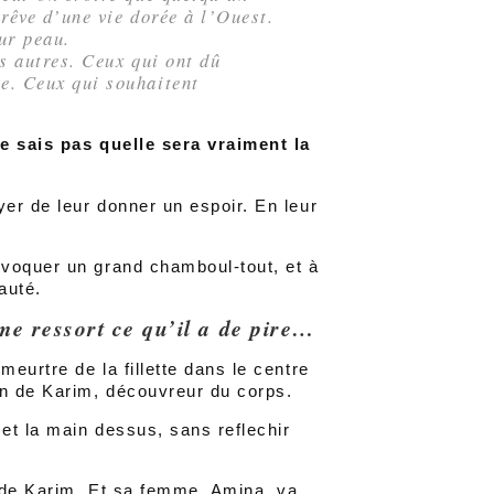
rêve d’une vie dorée à l’Ouest.
eur peau.
s autres. Ceux qui ont dû
e. Ceux qui souhaitent
ne sais pas quelle sera vraiment la
yer de leur donner un espoir. En leur
ovoquer un grand chamboul-tout, et à
auté.
e ressort ce qu’il a de pire…
meurtre de la fillette dans le centre
on de Karim, découvreur du corps.
met la main dessus, sans reflechir
.
n de Karim. Et sa femme, Amina, va