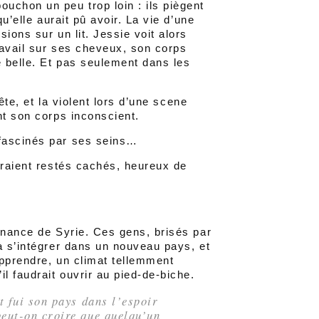
uchon un peu trop loin : ils piègent
u’elle aurait pû avoir. La vie d’une
ions sur un lit. Jessie voit alors
ravail sur ses cheveux, son corps
e belle. Et pas seulement dans les
fête, et la violent lors d’une scene
nt son corps inconscient.
 fascinés par ses seins…
eraient restés cachés, heureux de
enance de Syrie. Ces gens, brisés par
à s’intégrer dans un nouveau pays, et
apprendre, un climat tellemment
l faudrait ouvrir au pied-de-biche.
it fui son pays dans l’espoir
peut-on croire que quelqu’un