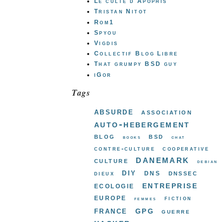
Le culte d'Apophis
Tristan Nitot
Rom1
Spyou
Vigdis
Collectif Blog Libre
That grumpy BSD guy
iGor
Tags
absurde
association
auto-hebergement
blog
bsd
books
chat
contre-culture
cooperative
danemark
culture
debian
diy
dns
dnssec
dieux
entreprise
ecologie
europe
fiction
femmes
gpg
france
guerre