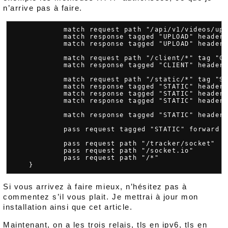
n’arrive pas à faire.
            match request path "/api/v1/videos/upl
            match response tagged "UPLOAD" header 
            match response tagged "UPLOAD" header 
            match request path "/client/*" tag "CL
            match response tagged "CLIENT" header 
            match request path "/static/*" tag "ST
            match response tagged "STATIC" header 
            match response tagged "STATIC" header 
            match response tagged "STATIC" header 
            match response tagged "STATIC" header 
            pass request tagged "STATIC" forward t
            pass request path "/tracker/socket"   
            pass request path "/socket.io"        
            pass request path "/*"                
Si vous arrivez à faire mieux, n’hésitez pas à
commentez s’il vous plait. Je mettrai à jour mon
installation ainsi que cet article.
Maintenant, on a les trois relais, tls en ipv6, tls en