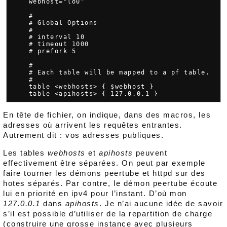
    webhost="lo0"

    #

    # Global Options

    #

    # interval 10

    # timeout 1000

    # prefork 5

    #

    # Each table will be mapped to a pf table.

    #

    table <webhosts> { $webhost }

En tête de fichier, on indique, dans des macros, les
adresses où arrivent les requêtes entrantes.
Autrement dit : vos adresses publiques.
Les tables
webhosts
et
apihosts
peuvent
effectivement être séparées. On peut par exemple
faire tourner les démons peertube et httpd sur des
hotes séparés. Par contre, le démon peertube écoute
lui en priorité en ipv4 pour l’instant. D’où mon
127.0.0.1
dans
apihosts
. Je n’ai aucune idée de savoir
s’il est possible d’utiliser de la repartition de charge
(construire une grosse instance avec plusieurs