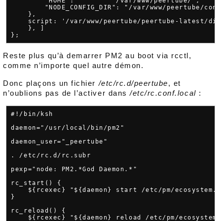
        "HOME":         "/var/www/peertube/",

        "NODE_CONFIG_DIR": "/var/www/peertube/conf
    },

    script: '/var/www/peertube/peertube-latest/dis
    }, ]

Reste plus qu’à demarrer PM2 au boot via rcctl,
comme n’importe quel autre démon.
Donc plaçons un fichier
/etc/rc.d/peertube
, et
n’oublions pas de l’activer dans
/etc/rc.conf.local
:
#!/bin/ksh

daemon="/usr/local/bin/pm2"

daemon_user="_peertube"

. /etc/rc.d/rc.subr

pexp="node: PM2.*God Daemon.*"

rc_start() {

    ${rcexec} "${daemon} start /etc/pm/ecosystem.c
}

rc_reload() {

    ${rcexec} "${daemon} reload /etc/pm/ecosystem.