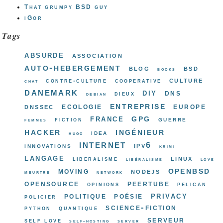
That grumpy BSD guy
iGor
Tags
absurde
association
auto-hebergement
blog
bsd
books
culture
contre-culture
cooperative
chat
danemark
diy
dns
dieux
debian
entreprise
ecologie
europe
dnssec
gpg
france
guerre
fiction
femmes
hacker
ingénieur
idea
hugo
internet
ipv6
innovations
krimi
langage
linux
liberalisme
libéralisme
love
openbsd
moving
nodejs
meurtre
network
opensource
peertube
opinions
pelican
privacy
politique
poésie
policier
science-fiction
python
quantique
serveur
self love
self-hosting
server