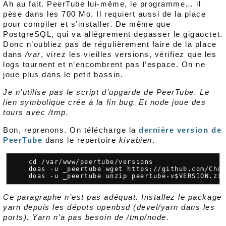
Ah au fait. PeerTube lui-même, le programme… il
pèse dans les 700 Mo. Il requiert aussi de la place
pour compiler et s’installer. De même que
PostgreSQL, qui va allégrement depasser le gigaoctet.
Donc n’oubliez pas de régulièrement faire de la place
dans
/var
, virez les vieilles versions, vérifiez que les
logs tournent et n’encombrent pas l’espace. On ne
joue plus dans le petit bassin.
Je n’utilise pas le script d’upgarde de PeerTube. Le
lien symbolique crée à la fin bug. Et node joue des
tours avec /tmp.
Bon, reprenons. On télécharge la
dernière version de
PeerTube
dans le repertoire
kivabien
.
    cd /var/www/peertube/versions

    doas -u _peertube wget https://github.com/Choc
Ce paragraphe n’est pas adéquat. Installez le package
yarn depuis les dépots openbsd (devel/yarn dans les
ports). Yarn n’a pas besoin de /tmp/node.