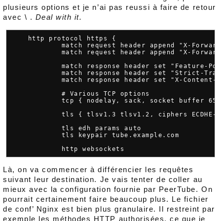
plusieurs options et je n’ai pas reussi à faire de retour
avec \ .
Deal with it.
    http protocol https {

            match request header append "X-Forward
            match request header append "X-Forward
            match response header set "Feature-Pol
            match response header set "Strict-Tran
            match response header set "X-Content-T
            # Various TCP options

            tcp { nodelay, sack, socket buffer 655
            tls { tlsv1.3 tlsv1.2, ciphers ECDHE-E
            tls edh params auto

            tls keypair tube.example.com

Là, on va commencer à différencier les requêtes
suivant leur destination. Je vais tenter de coller au
mieux avec la configuration fournie par PeerTube. On
pourrait certainement faire beaucoup plus. Le fichier
de conf’ Nginx est bien plus granulaire. Il restreint par
exemple les méthodes HTTP authorisées, ce que je