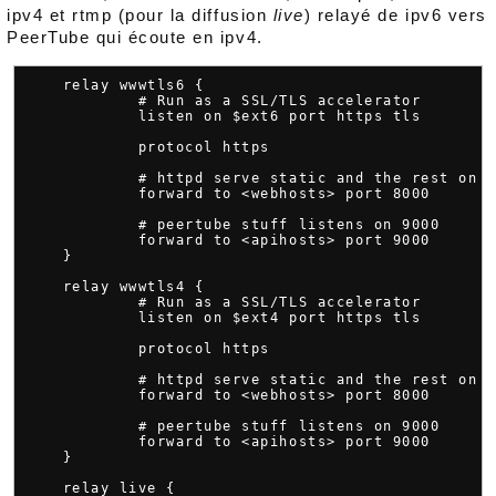
ipv4 et rtmp (pour la diffusion
live
) relayé de ipv6 vers
PeerTube qui écoute en ipv4.
    relay wwwtls6 {

            # Run as a SSL/TLS accelerator

            listen on $ext6 port https tls

            protocol https

            # httpd serve static and the rest on p
            forward to <webhosts> port 8000

            # peertube stuff listens on 9000

            forward to <apihosts> port 9000

    }

    relay wwwtls4 {

            # Run as a SSL/TLS accelerator

            listen on $ext4 port https tls

            protocol https

            # httpd serve static and the rest on p
            forward to <webhosts> port 8000

            # peertube stuff listens on 9000

            forward to <apihosts> port 9000

    }

    relay live {
