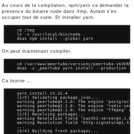
Au cours de la compilation, npm/yarn va demander la
présence du binaire
node
dans
/tmp
. Autant s’en
occuper tout de suite. Et installer yarn.
    cd /tmp

    ln -s /usr/local/bin/node .

On peut maintenant compiler.
    cd /var/www/peertube/versions/peertube-v$VERSI
Ca tourne …
    yarn install v1.22.4

    [1/5] Validating package.json...

    warning peertube@3.1.0: The engine "postgres" 
    warning peertube@3.1.0: The engine "redis-serv
    warning peertube@3.1.0: The engine "ffmpeg" ap
    [2/5] Resolving packages...

    warning Resolution field "oauth2-server@3.1.0-
    warning Resolution field "http-signature@1.3.5
    ...

    [4/4] Building fresh packages...
