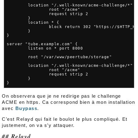
        location "/.well-known/acme-challenge/*" {
                root "/acme"

                request strip 2

        }

        location * {

                block return 302 "https://$HTTP_HO
        }

}

server "tube.example.com" {

        listen on * port 8000

        root "/var/www/peertube/storage"

        location "/.well-known/acme-challenge/*" {
                root "/acme"

                request strip 2

        }

On observera que je ne redirige pas le challenge
ACME en https. Ca correspond bien à mon installation
avec
Buypass
.
C’est Relayd qui fait le boulot le plus compliqué. Et
justement, on va s’y attaquer.
Relayd