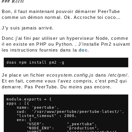
Rcctl
Bon, il faut maintenant pouvoir démarrer PeerTube
comme un démon normal. Ok. Accroche toi coco…
J’y suis jamais arrivé.
Donc j’ai fini par utiliser un hyperviseur Node, comme
il en existe en PHP ou Python.
. J’installe Pm2 suivant
les instructions fournies dans la
doc
.
Je place un fichier
ecosystem.config.js
dans
/etc/pm/
.
Et en fait, comme vous l’avez compris, c’est pm2 qui
demarre. Pas PeerTube. Du moins pas encore.
module.exports = {

apps : [{

    name: 'peertube',

    cwd:  '/var/www/peertube/peertube-latest/',

    "listen_timeout" : 2000,

    env: {

        "USER":         "_peertube",

        "NODE_ENV":     "production",
