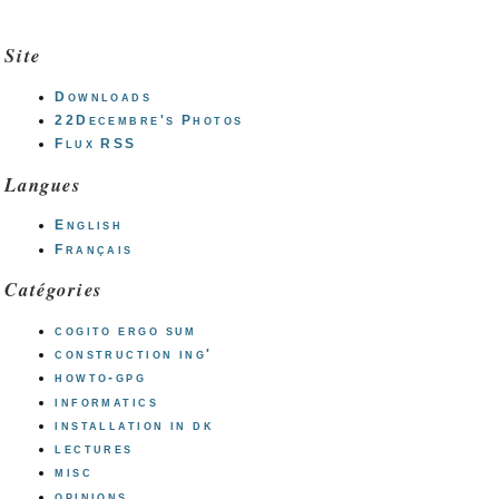
Site
Downloads
22Decembre's Photos
Flux RSS
Langues
English
Français
Catégories
cogito ergo sum
construction ing'
howto-gpg
informatics
installation in dk
lectures
misc
opinions