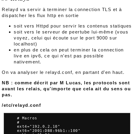
Relayd va servir à terminer la connection TLS et à
dispatcher les flux http en sortie
soit vers Httpd pour servir les contenus statiques
soit vers le serveur de peertube lui-même (vous
voyez, celui qui écoute sur le port 9000 sur
localhost)
en plus de cela on peut terminer la connection
live en ipv6, ce qui n’est pas possible
nativement.
On va analyser le relayd.conf, en partant d’en haut.
NB : comme décrit par M Lucas, les protocols sont
avant les relais, qu’importe que cela ait du sens ou
pas.
/etc/relayd.conf
    # Macros

    #

    ext4="192.0.2.10"

    ext6="2001:DB8:96b1::100"
