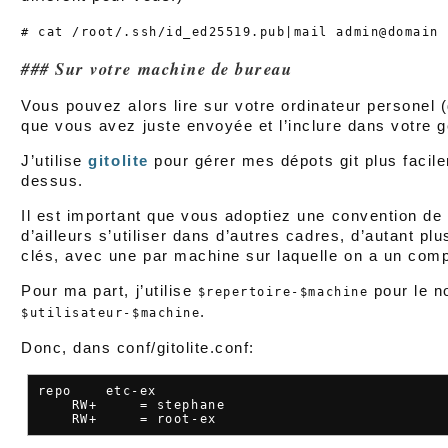
# cat /root/.ssh/id_ed25519.pub|mail admin@domain
Sur votre machine de bureau
Vous pouvez alors lire sur votre ordinateur personel (
que vous avez juste envoyée et l’inclure dans votre g
J’utilise
gitolite
pour gérer mes dépots git plus facile
dessus.
Il est important que vous adoptiez une convention d
d’ailleurs s’utiliser dans d’autres cadres, d’autant plu
clés, avec une par machine sur laquelle on a un comp
Pour ma part, j’utilise
pour le no
$repertoire-$machine
.
$utilisateur-$machine
Donc, dans conf/gitolite.conf:
repo    etc-ex

    RW+     = stephane
