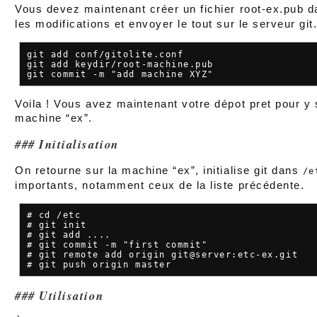
Vous devez maintenant créer un fichier root-ex.pub d
les modifications et envoyer le tout sur le serveur git
git add conf/gitolite.conf

git add keydir/root-machine.pub

Voila ! Vous avez maintenant votre dépot pret pour y 
machine “ex”.
Initialisation
On retourne sur la machine “ex”, initialise git dans
/e
importants, notamment ceux de la liste précédente.
# cd /etc

# git init

# git add ....

# git commit -m "first commit"

# git remote add origin git@server:etc-ex.git

Utilisation