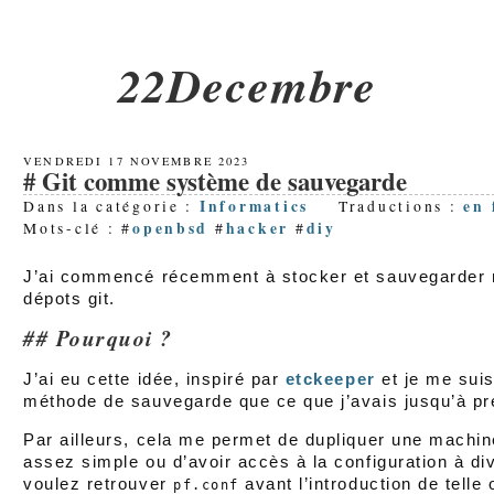
22Decembre
VENDREDI 17 NOVEMBRE 2023
Git comme système de sauvegarde
Informatics
en
Dans la catégorie :
Traductions :
openbsd
hacker
diy
Mots-clé : #
#
#
J’ai commencé récemment à stocker et sauvegarder
dépots git.
Pourquoi ?
J’ai eu cette idée, inspiré par
etckeeper
et je me suis
méthode de sauvegarde que ce que j’avais jusqu’à pr
Par ailleurs, cela me permet de dupliquer une machine
assez simple ou d’avoir accès à la configuration à d
voulez retrouver
avant l’introduction de telle 
pf.conf