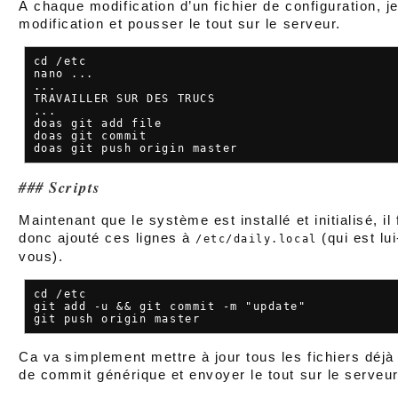
À chaque modification d’un fichier de configuration, je
modification et pousser le tout sur le serveur.
cd /etc

nano ...

...

TRAVAILLER SUR DES TRUCS

...

doas git add file

doas git commit

Scripts
Maintenant que le système est installé et initialisé, il f
donc ajouté ces lignes à
(qui est lu
/etc/daily.local
vous).
cd /etc

git add -u && git commit -m "update"

Ca va simplement mettre à jour tous les fichiers déj
de commit générique et envoyer le tout sur le serveur