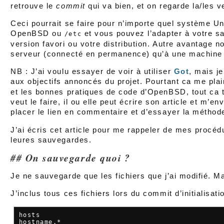
retrouve le
commit
qui va bien, et on regarde la/les v
Ceci pourrait se faire pour n’importe quel système Uni
OpenBSD ou
et vous pouvez l’adapter à votre sa
/etc
version favori ou votre distribution. Autre avantage no
serveur (connecté en permanence) qu’à une machine 
NB : J’ai voulu essayer de voir à utiliser
Got
, mais je
aux objectifs annoncés du projet. Pourtant ca me pla
et les bonnes pratiques de code d’OpenBSD, tout ca 
veut le faire, il ou elle peut écrire son article et m’en
placer le lien en commentaire et d’essayer la métho
J’ai écris cet article pour me rappeler de mes procédu
leures sauvegardes.
On sauvegarde quoi ?
Je ne sauvegarde que les fichiers que j’ai modifié. 
J’inclus tous ces fichiers lors du commit d’initialisati
hosts

hostname.*
