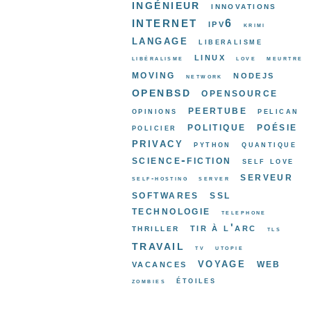
ingénieur
innovations
internet
ipv6
krimi
langage
liberalisme
linux
libéralisme
love
meurtre
moving
nodejs
network
openbsd
opensource
peertube
opinions
pelican
politique
poésie
policier
privacy
python
quantique
science-fiction
self love
serveur
self-hosting
server
softwares
ssl
technologie
telephone
tir à l'arc
thriller
tls
travail
tv
utopie
voyage
web
vacances
étoiles
zombies