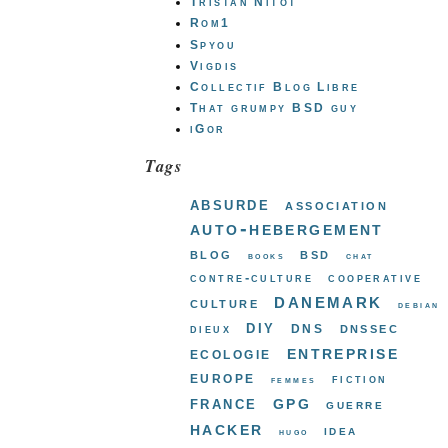
Tristan Nitot
Rom1
Spyou
Vigdis
Collectif Blog Libre
That grumpy BSD guy
iGor
Tags
absurde
association
auto-hebergement
blog
bsd
books
chat
contre-culture
cooperative
danemark
culture
debian
diy
dns
dnssec
dieux
entreprise
ecologie
europe
fiction
femmes
gpg
france
guerre
hacker
idea
hugo