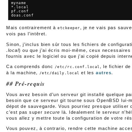
myname

*.local

pf.conf

Mais contrairement à
, je ne vais pas sauve
etckeeper
vois pas l’intêret.
Sinon, j’inclus bien sûr tous les fichiers de configura
.local
) ou que j’ai écris moi-même, ceux necessaires 
fournis avec le logiciel ou que j’ai copié depuis intern
Ca comprends donc
, le fichier 
/etc/rc.conf.local
à la machine,
et les
autres
.
/etc/daily.local
Pré-requis
Vous avez besoin d’un serveur git installé quelque p
besoin que ce serveur git tourne sous OpenBSD lui-m
dépot de sauvegarde. Vous pourriez presque utiliser d
c’est pas super
secure
là. Idealement le serveur n’h
vous allez y mettre toute la configuration de votre ré
Vous pouvez, à contrario, rendre cette machine acces