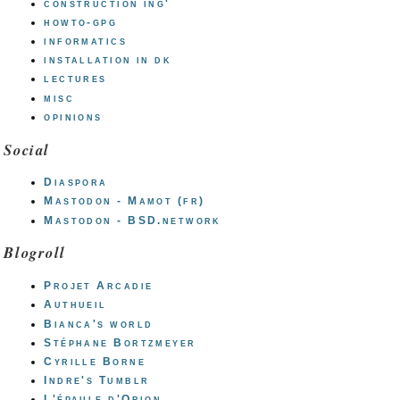
construction ing'
howto-gpg
informatics
installation in dk
lectures
misc
opinions
Social
Diaspora
Mastodon - Mamot (fr)
Mastodon - BSD.network
Blogroll
Projet Arcadie
Authueil
Bianca's world
Stéphane Bortzmeyer
Cyrille Borne
Indre's Tumblr
L'épaule d'Orion