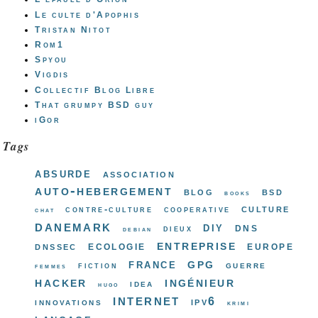
Le culte d'Apophis
Tristan Nitot
Rom1
Spyou
Vigdis
Collectif Blog Libre
That grumpy BSD guy
iGor
Tags
absurde
association
auto-hebergement
blog
bsd
books
culture
contre-culture
cooperative
chat
danemark
diy
dns
dieux
debian
entreprise
ecologie
europe
dnssec
gpg
france
guerre
fiction
femmes
hacker
ingénieur
idea
hugo
internet
ipv6
innovations
krimi